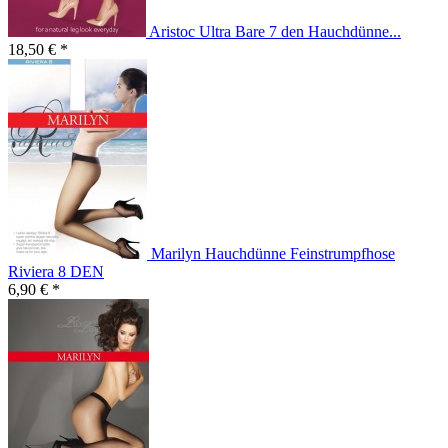
Aristoc Ultra Bare 7 den Hauchdünne...
18,50 € *
Marilyn Hauchdünne Feinstrumpfhose
Riviera 8 DEN
6,90 € *