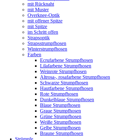
mit Rücknaht
mit Muster
Overknee-Optik
mit offener Spitze
mit Spitze
im Schritt offen
Strapsoptik
Strapsstrumpfhosen
Winterstrumpfhosen
Farben
Ecrufarbene Strumpfhosen
Lilafarbene Strumpfhosen
Weinrote Strumpfhosen
Altrosa-, rosafarbene Strumpfhosen
Schwarze Strumpfhosen
Hautfarbene Strumpfhosen
Rote Strumpfhosen
Dunkelblaue Strumpfhosen
Blaue Strumpfhosen
Graue Strumpfhosen
Grüne Strumpfhosen
Weiße Strumpfhosen
Gelbe Strumpfhosen
Braune Strumpfhosen
Strümpfe