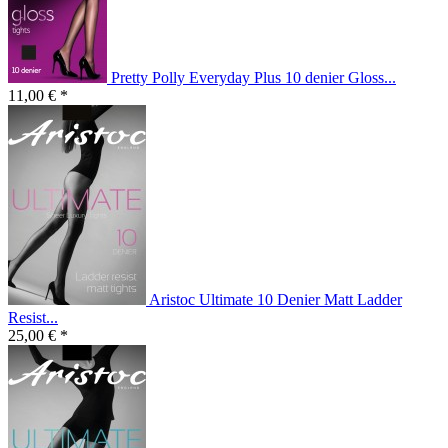
Pretty Polly Everyday Plus 10 denier Gloss...
11,00 € *
Aristoc Ultimate 10 Denier Matt Ladder
Resist...
25,00 € *