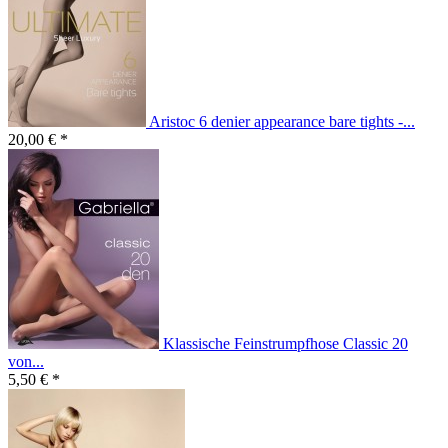
Aristoc 6 denier appearance bare tights -...
20,00 € *
Klassische Feinstrumpfhose Classic 20
von...
5,50 € *