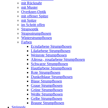
mit Rücknaht
mit Muster
Overknee-Optik
mit offener Spitze
mit Spitze
im Schritt offen
Strapsoptik
Strapsstrumpfhosen
Winterstrumpfhosen
Farben
Ecrufarbene Strumpfhosen
Lilafarbene Strumpfhosen
Weinrote Strumpfhosen
Altrosa-, rosafarbene Strumpfhosen
Schwarze Strumpfhosen
Hautfarbene Strumpfhosen
Rote Strumpfhosen
Dunkelblaue Strumpfhosen
Blaue Strumpfhosen
Graue Strumpfhosen
Grüne Strumpfhosen
Weiße Strumpfhosen
Gelbe Strumpfhosen
Braune Strumpfhosen
Strümpfe