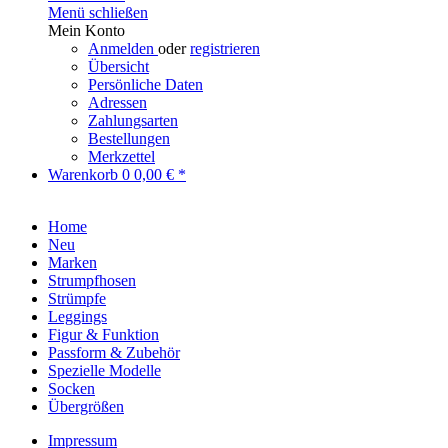
Menü schließen
Mein Konto
Anmelden
oder
registrieren
Übersicht
Persönliche Daten
Adressen
Zahlungsarten
Bestellungen
Merkzettel
Warenkorb
0
0,00 € *
Home
Neu
Marken
Strumpfhosen
Strümpfe
Leggings
Figur & Funktion
Passform & Zubehör
Spezielle Modelle
Socken
Übergrößen
Impressum