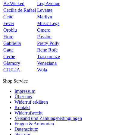
Be Wicked
Leg Avenue
Cecilia de Rafael
Levante
Cette
Marilyn
Fever
Music Legs
Oroblu
Omero
Fiore
Passion
Gabriella
Pretty Polly
Gatta
Rene Rofe
Gerbe
Trasparenze
Glamory
Veneziana
GIULIA
Wola
Shop Service
Impressum
Über uns
Widerruf erklären
Kontakt
Widerrufsrecht
Versand und Zahlungsbedingungen
Fragen & Antworten
Datenschutz
über uns