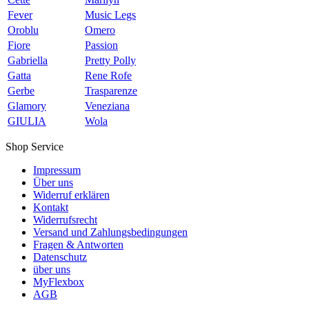
Fever
Music Legs
Oroblu
Omero
Fiore
Passion
Gabriella
Pretty Polly
Gatta
Rene Rofe
Gerbe
Trasparenze
Glamory
Veneziana
GIULIA
Wola
Shop Service
Impressum
Über uns
Widerruf erklären
Kontakt
Widerrufsrecht
Versand und Zahlungsbedingungen
Fragen & Antworten
Datenschutz
über uns
MyFlexbox
AGB