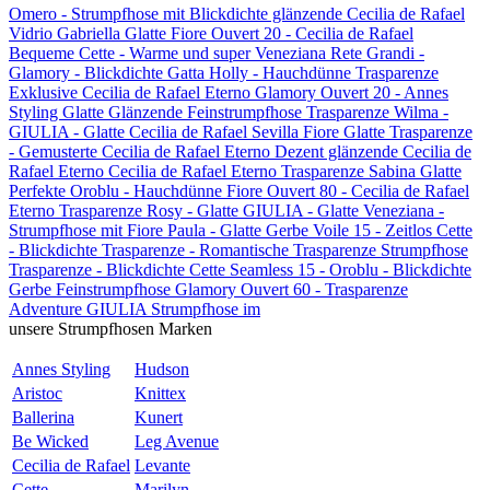
Omero - Strumpfhose mit
Blickdichte glänzende
Cecilia de Rafael
Vidrio
Gabriella Glatte
Fiore Ouvert 20 -
Cecilia de Rafael
Bequeme
Cette - Warme und super
Veneziana Rete Grandi -
Glamory - Blickdichte
Gatta Holly - Hauchdünne
Trasparenze
Exklusive
Cecilia de Rafael Eterno
Glamory Ouvert 20 -
Annes
Styling Glatte
Glänzende Feinstrumpfhose
Trasparenze Wilma -
GIULIA - Glatte
Cecilia de Rafael Sevilla
Fiore Glatte
Trasparenze
- Gemusterte
Cecilia de Rafael Eterno
Dezent glänzende
Cecilia de
Rafael Eterno
Cecilia de Rafael Eterno
Trasparenze Sabina Glatte
Perfekte
Oroblu - Hauchdünne
Fiore Ouvert 80 -
Cecilia de Rafael
Eterno
Trasparenze Rosy - Glatte
GIULIA - Glatte
Veneziana -
Strumpfhose mit
Fiore Paula - Glatte
Gerbe Voile 15 - Zeitlos
Cette
- Blickdichte
Trasparenze -
Romantische
Trasparenze Strumpfhose
Trasparenze - Blickdichte
Cette Seamless 15 -
Oroblu - Blickdichte
Gerbe Feinstrumpfhose
Glamory Ouvert 60 -
Trasparenze
Adventure
GIULIA Strumpfhose im
unsere Strumpfhosen Marken
Annes Styling
Hudson
Aristoc
Knittex
Ballerina
Kunert
Be Wicked
Leg Avenue
Cecilia de Rafael
Levante
Cette
Marilyn