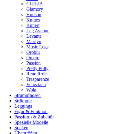
GIULIA
Glamory
Hudson
Knittex
Kunert
Leg Avenue
Levante
Marilyn
Music Legs
Oroblu
Omero
Passion
Pretty Polly
Rene Rofe
Trasparenze
Veneziana
Wola
Strumpfhosen
Strümpfe
Leggings
Figur & Funktion
Passform & Zubehör
Spezielle Modelle
Socken
Übergrößen