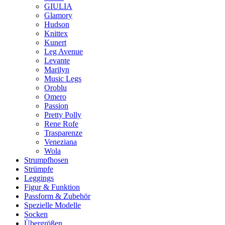
GIULIA
Glamory
Hudson
Knittex
Kunert
Leg Avenue
Levante
Marilyn
Music Legs
Oroblu
Omero
Passion
Pretty Polly
Rene Rofe
Trasparenze
Veneziana
Wola
Strumpfhosen
Strümpfe
Leggings
Figur & Funktion
Passform & Zubehör
Spezielle Modelle
Socken
Übergrößen