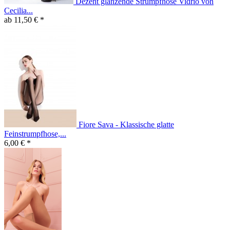
Dezent glänzende Strumpfhose Vidrio von
Cecilia...
ab 11,50 € *
Fiore Sava - Klassische glatte
Feinstrumpfhose,...
6,00 € *