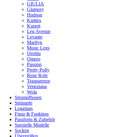
GIULIA
Glamory
Hudson
Knittex
Kunert
Leg Avenue
Levante
Marilyn
Music Legs
Oroblu
Omero
Passion
Pretty Polly
Rene Rofe
Trasparenze
Veneziana
Wola
Strumpfhosen
Strümpfe
Leggings
Figur & Funktion
Passform & Zubehör
Spezielle Modelle
Socken
Übergrößen