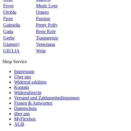
Fever
Music Legs
Oroblu
Omero
Fiore
Passion
Gabriella
Pretty Polly
Gatta
Rene Rofe
Gerbe
Trasparenze
Glamory
Veneziana
GIULIA
Wola
Shop Service
Impressum
Über uns
Widerruf erklären
Kontakt
Widerrufsrecht
Versand und Zahlungsbedingungen
Fragen & Antworten
Datenschutz
über uns
MyFlexbox
AGB