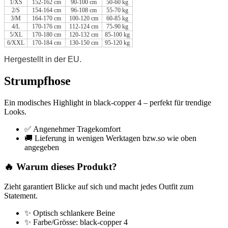
1/XS
152-162 cm
90-100 cm
50-60 kg
2/S
154-164 cm
96-108 cm
55-70 kg
3/M
164-170 cm
100-120 cm
60-85 kg
4/L
170-176 cm
112-124 cm
75-90 kg
5/XL
170-180 cm
120-132 cm
85-100 kg
6/XXL
170-184 cm
130-150 cm
95-120 kg
Hergestellt in der EU.
Strumpfhose
Ein modisches Highlight in black-copper 4 – perfekt für trendige
Looks.
✅ Angenehmer Tragekomfort
🚚 Lieferung in wenigen Werktagen bzw.so wie oben
angegeben
🔥 Warum dieses Produkt?
Zieht garantiert Blicke auf sich und macht jedes Outfit zum
Statement.
✨ Optisch schlankere Beine
✨ Farbe/Grösse: black-copper 4