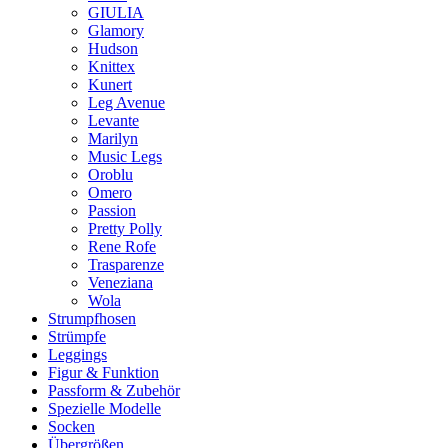
GIULIA
Glamory
Hudson
Knittex
Kunert
Leg Avenue
Levante
Marilyn
Music Legs
Oroblu
Omero
Passion
Pretty Polly
Rene Rofe
Trasparenze
Veneziana
Wola
Strumpfhosen
Strümpfe
Leggings
Figur & Funktion
Passform & Zubehör
Spezielle Modelle
Socken
Übergrößen