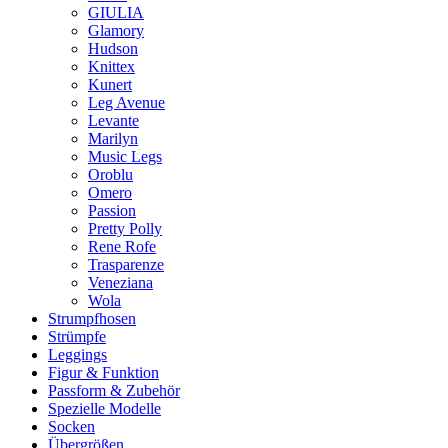
GIULIA
Glamory
Hudson
Knittex
Kunert
Leg Avenue
Levante
Marilyn
Music Legs
Oroblu
Omero
Passion
Pretty Polly
Rene Rofe
Trasparenze
Veneziana
Wola
Strumpfhosen
Strümpfe
Leggings
Figur & Funktion
Passform & Zubehör
Spezielle Modelle
Socken
Übergrößen