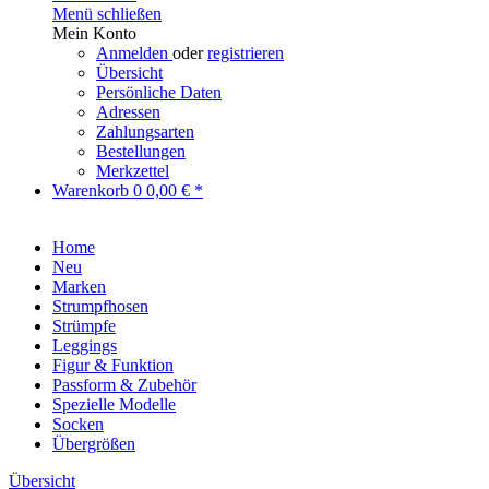
Menü schließen
Mein Konto
Anmelden
oder
registrieren
Übersicht
Persönliche Daten
Adressen
Zahlungsarten
Bestellungen
Merkzettel
Warenkorb
0
0,00 € *
Home
Neu
Marken
Strumpfhosen
Strümpfe
Leggings
Figur & Funktion
Passform & Zubehör
Spezielle Modelle
Socken
Übergrößen
Übersicht