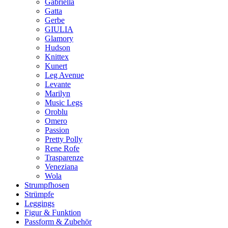
Gabriella
Gatta
Gerbe
GIULIA
Glamory
Hudson
Knittex
Kunert
Leg Avenue
Levante
Marilyn
Music Legs
Oroblu
Omero
Passion
Pretty Polly
Rene Rofe
Trasparenze
Veneziana
Wola
Strumpfhosen
Strümpfe
Leggings
Figur & Funktion
Passform & Zubehör