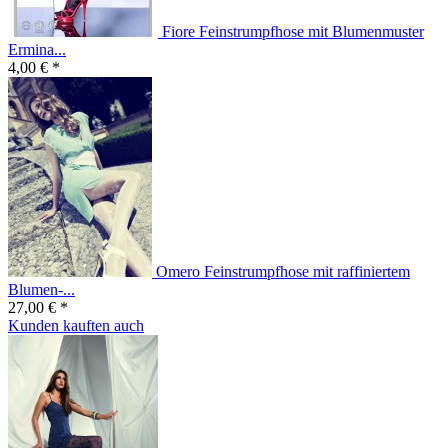
Fiore Feinstrumpfhose mit Blumenmuster
Ermina...
4,00 € *
Omero Feinstrumpfhose mit raffiniertem
Blumen-...
27,00 € *
Kunden kauften auch