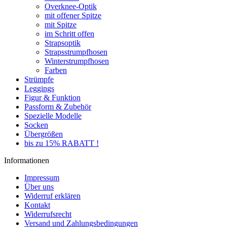
Overknee-Optik
mit offener Spitze
mit Spitze
im Schritt offen
Strapsoptik
Strapsstrumpfhosen
Winterstrumpfhosen
Farben
Strümpfe
Leggings
Figur & Funktion
Passform & Zubehör
Spezielle Modelle
Socken
Übergrößen
bis zu 15% RABATT !
Informationen
Impressum
Über uns
Widerruf erklären
Kontakt
Widerrufsrecht
Versand und Zahlungsbedingungen