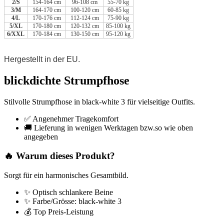
2/S
154-164 cm
96-108 cm
55-70 kg
3/M
164-170 cm
100-120 cm
60-85 kg
4/L
170-176 cm
112-124 cm
75-90 kg
5/XL
170-180 cm
120-132 cm
85-100 kg
6/XXL
170-184 cm
130-150 cm
95-120 kg
Hergestellt in der EU.
blickdichte Strumpfhose
Stilvolle Strumpfhose in black-white 3 für vielseitige Outfits.
✅ Angenehmer Tragekomfort
🚚 Lieferung in wenigen Werktagen bzw.so wie oben
angegeben
🔥 Warum dieses Produkt?
Sorgt für ein harmonisches Gesamtbild.
✨ Optisch schlankere Beine
✨ Farbe/Grösse: black-white 3
💰 Top Preis-Leistung