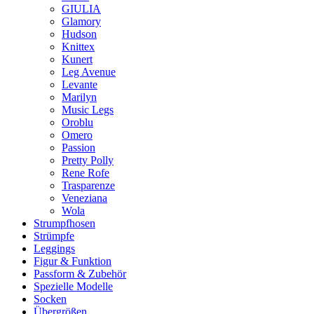
GIULIA
Glamory
Hudson
Knittex
Kunert
Leg Avenue
Levante
Marilyn
Music Legs
Oroblu
Omero
Passion
Pretty Polly
Rene Rofe
Trasparenze
Veneziana
Wola
Strumpfhosen
Strümpfe
Leggings
Figur & Funktion
Passform & Zubehör
Spezielle Modelle
Socken
Übergrößen