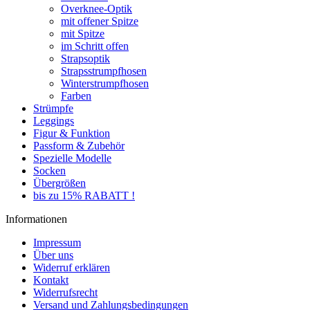
Overknee-Optik
mit offener Spitze
mit Spitze
im Schritt offen
Strapsoptik
Strapsstrumpfhosen
Winterstrumpfhosen
Farben
Strümpfe
Leggings
Figur & Funktion
Passform & Zubehör
Spezielle Modelle
Socken
Übergrößen
bis zu 15% RABATT !
Informationen
Impressum
Über uns
Widerruf erklären
Kontakt
Widerrufsrecht
Versand und Zahlungsbedingungen