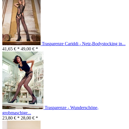
Trasparenze Cariddi - Netz-Bodystocking in...
41,65 € *
49,00 € *
Trasparenze - Wunderschöne,
grobmaschige...
23,80 € *
28,00 € *