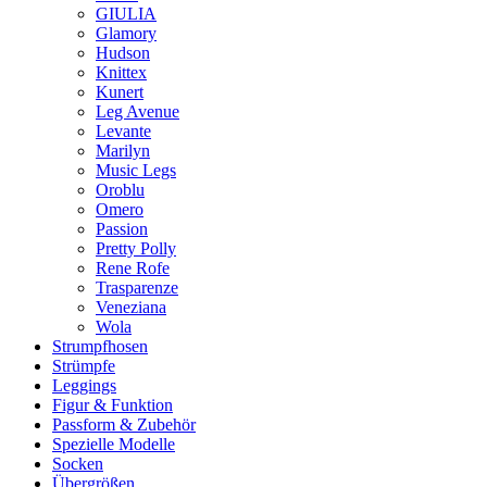
GIULIA
Glamory
Hudson
Knittex
Kunert
Leg Avenue
Levante
Marilyn
Music Legs
Oroblu
Omero
Passion
Pretty Polly
Rene Rofe
Trasparenze
Veneziana
Wola
Strumpfhosen
Strümpfe
Leggings
Figur & Funktion
Passform & Zubehör
Spezielle Modelle
Socken
Übergrößen