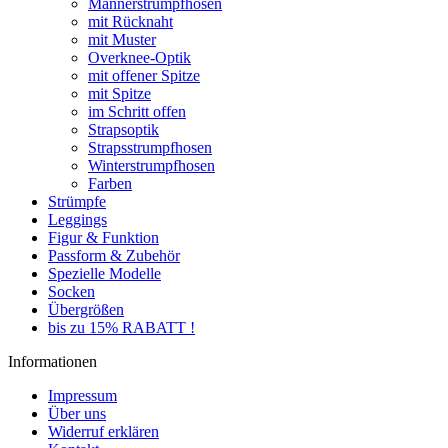
Männerstrumpfhosen
mit Rücknaht
mit Muster
Overknee-Optik
mit offener Spitze
mit Spitze
im Schritt offen
Strapsoptik
Strapsstrumpfhosen
Winterstrumpfhosen
Farben
Strümpfe
Leggings
Figur & Funktion
Passform & Zubehör
Spezielle Modelle
Socken
Übergrößen
bis zu 15% RABATT !
Informationen
Impressum
Über uns
Widerruf erklären