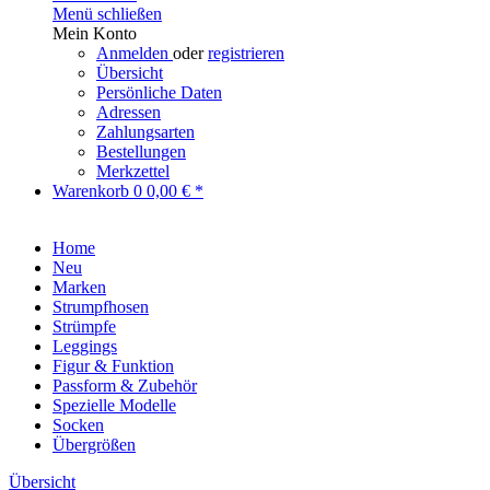
Menü schließen
Mein Konto
Anmelden
oder
registrieren
Übersicht
Persönliche Daten
Adressen
Zahlungsarten
Bestellungen
Merkzettel
Warenkorb
0
0,00 € *
Home
Neu
Marken
Strumpfhosen
Strümpfe
Leggings
Figur & Funktion
Passform & Zubehör
Spezielle Modelle
Socken
Übergrößen
Übersicht