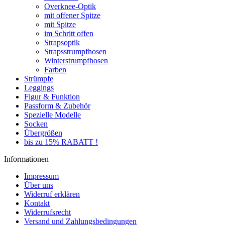
Overknee-Optik
mit offener Spitze
mit Spitze
im Schritt offen
Strapsoptik
Strapsstrumpfhosen
Winterstrumpfhosen
Farben
Strümpfe
Leggings
Figur & Funktion
Passform & Zubehör
Spezielle Modelle
Socken
Übergrößen
bis zu 15% RABATT !
Informationen
Impressum
Über uns
Widerruf erklären
Kontakt
Widerrufsrecht
Versand und Zahlungsbedingungen