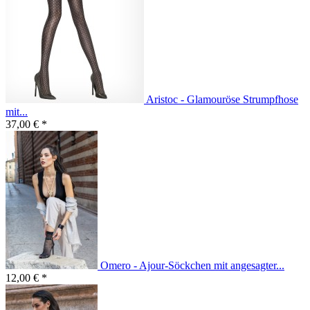
Aristoc - Glamouröse Strumpfhose
mit...
37,00 € *
Omero - Ajour-Söckchen mit angesagter...
12,00 € *