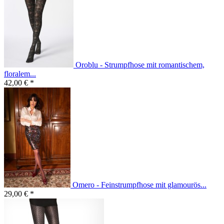
Oroblu - Strumpfhose mit romantischem,
floralem...
42,00 € *
Omero - Feinstrumpfhose mit glamourös...
29,00 € *