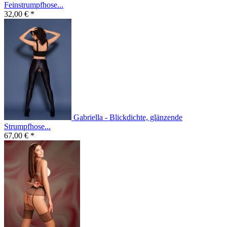
Feinstrumpfhose...
32,00 € *
Gabriella - Blickdichte, glänzende
Strumpfhose...
67,00 € *