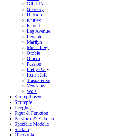
GIULIA
Glamory
Hudson
Knittex
Kunert
Leg Avenue
Levante
Marilyn
Music Legs
Oroblu
Omero
Passion
Pretty Polly
Rene Rofe
Trasparenze
Veneziana
Wola
Strumpfhosen
Strümpfe
Leggings
Figur & Funktion
Passform & Zubehör
Spezielle Modelle
Socken
Übergrößen