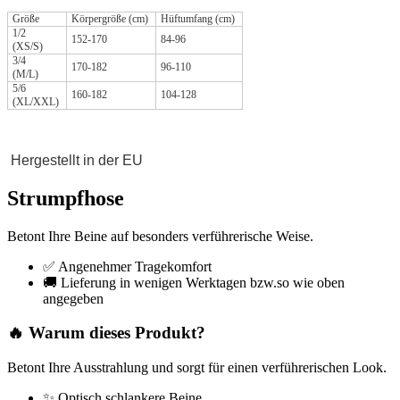
Größe
Körpergröße (cm)
Hüftumfang (cm)
1/2
152-170
84-96
(XS/S)
3/4
170-182
96-110
(M/L)
5/6
160-182
104-128
(XL/XXL)
Hergestellt in der EU
Strumpfhose
Betont Ihre Beine auf besonders verführerische Weise.
✅ Angenehmer Tragekomfort
🚚 Lieferung in wenigen Werktagen bzw.so wie oben
angegeben
🔥 Warum dieses Produkt?
Betont Ihre Ausstrahlung und sorgt für einen verführerischen Look.
✨ Optisch schlankere Beine