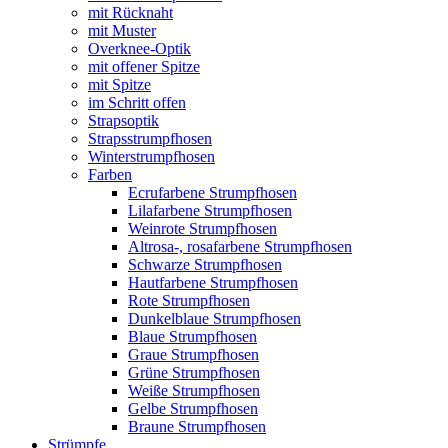
mit Rücknaht
mit Muster
Overknee-Optik
mit offener Spitze
mit Spitze
im Schritt offen
Strapsoptik
Strapsstrumpfhosen
Winterstrumpfhosen
Farben
Ecrufarbene Strumpfhosen
Lilafarbene Strumpfhosen
Weinrote Strumpfhosen
Altrosa-, rosafarbene Strumpfhosen
Schwarze Strumpfhosen
Hautfarbene Strumpfhosen
Rote Strumpfhosen
Dunkelblaue Strumpfhosen
Blaue Strumpfhosen
Graue Strumpfhosen
Grüne Strumpfhosen
Weiße Strumpfhosen
Gelbe Strumpfhosen
Braune Strumpfhosen
Strümpfe