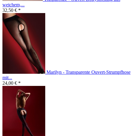
weichem,...
32,50 € *
Marilyn - Transparente Ouvert-Strumpfhose
mit...
24,00 € *