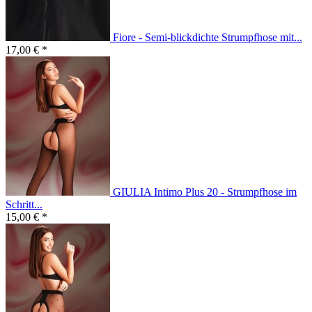
Fiore - Semi-blickdichte Strumpfhose mit...
17,00 € *
GIULIA Intimo Plus 20 - Strumpfhose im
Schritt...
15,00 € *