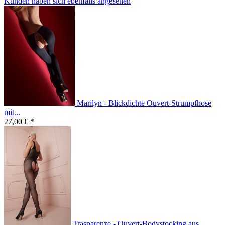
Kunden haben sich ebenfalls angesehen
Marilyn - Blickdichte Ouvert-Strumpfhose
mit...
27,00 € *
Trasparenze - Ouvert-Bodystocking aus