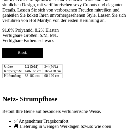
sinnlichen Design, mit verführerischen sexy Cutouts und eleganten
Details. Lassen Sie sich von verborgenen Freuden mitreißen und
genießen Sie kokett Ihren unvorhergesehenen Style. Lassen Sie sich
verführen von Hot Marilyn von der ersten Berührung an.
91,8% Polyamid, 8,2% Elastan
Verfügbare Größen: S/M, M/L
Verfügbare Farben: schwarz
Größe
1/2 (S/M)
3/4 (M/L)
Körpergröße
140-165 cm
165-178 cm
Hüftumfang
88-102 cm
90-120 cm
Netz- Strumpfhose
Betont Ihre Beine auf besonders verführerische Weise.
✅ Angenehmer Tragekomfort
🚚 Lieferung in wenigen Werktagen bzw.so wie oben