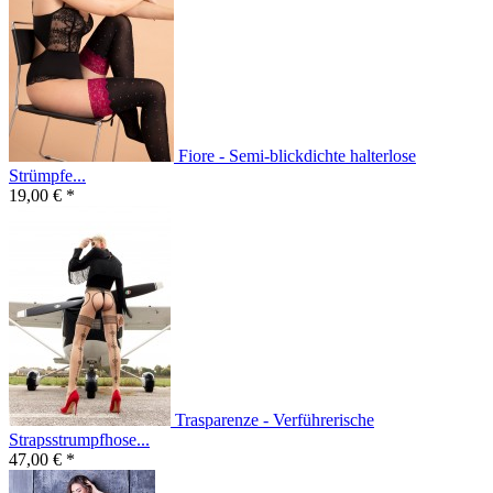
Fiore - Semi-blickdichte halterlose
Strümpfe...
19,00 € *
Trasparenze - Verführerische
Strapsstrumpfhose...
47,00 € *