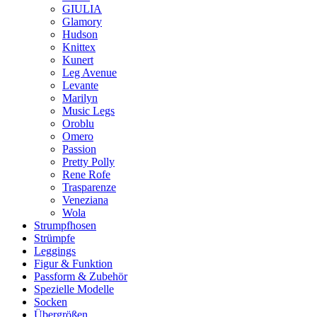
GIULIA
Glamory
Hudson
Knittex
Kunert
Leg Avenue
Levante
Marilyn
Music Legs
Oroblu
Omero
Passion
Pretty Polly
Rene Rofe
Trasparenze
Veneziana
Wola
Strumpfhosen
Strümpfe
Leggings
Figur & Funktion
Passform & Zubehör
Spezielle Modelle
Socken
Übergrößen