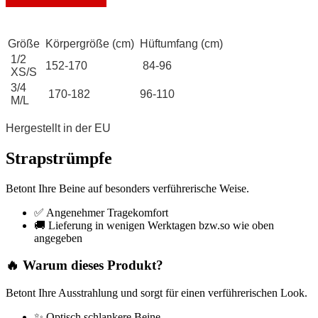
Größe
Körpergröße (cm)
Hüftumfang (cm)
1/2
152-170
84-96
XS/S
3/4
170-182
96-110
M/L
Hergestellt in der EU
Strapstrümpfe
Betont Ihre Beine auf besonders verführerische Weise.
✅ Angenehmer Tragekomfort
🚚 Lieferung in wenigen Werktagen bzw.so wie oben
angegeben
🔥 Warum dieses Produkt?
Betont Ihre Ausstrahlung und sorgt für einen verführerischen Look.
✨ Optisch schlankere Beine