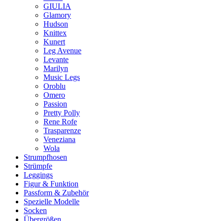
GIULIA
Glamory
Hudson
Knittex
Kunert
Leg Avenue
Levante
Marilyn
Music Legs
Oroblu
Omero
Passion
Pretty Polly
Rene Rofe
Trasparenze
Veneziana
Wola
Strumpfhosen
Strümpfe
Leggings
Figur & Funktion
Passform & Zubehör
Spezielle Modelle
Socken
Übergrößen