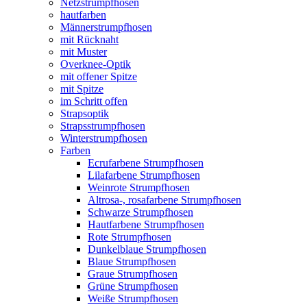
Netzstrumpfhosen
hautfarben
Männerstrumpfhosen
mit Rücknaht
mit Muster
Overknee-Optik
mit offener Spitze
mit Spitze
im Schritt offen
Strapsoptik
Strapsstrumpfhosen
Winterstrumpfhosen
Farben
Ecrufarbene Strumpfhosen
Lilafarbene Strumpfhosen
Weinrote Strumpfhosen
Altrosa-, rosafarbene Strumpfhosen
Schwarze Strumpfhosen
Hautfarbene Strumpfhosen
Rote Strumpfhosen
Dunkelblaue Strumpfhosen
Blaue Strumpfhosen
Graue Strumpfhosen
Grüne Strumpfhosen
Weiße Strumpfhosen