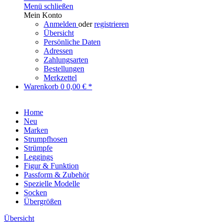
Menü schließen
Mein Konto
Anmelden
oder
registrieren
Übersicht
Persönliche Daten
Adressen
Zahlungsarten
Bestellungen
Merkzettel
Warenkorb
0
0,00 € *
Home
Neu
Marken
Strumpfhosen
Strümpfe
Leggings
Figur & Funktion
Passform & Zubehör
Spezielle Modelle
Socken
Übergrößen
Übersicht