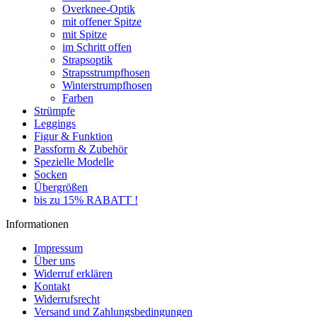
Overknee-Optik
mit offener Spitze
mit Spitze
im Schritt offen
Strapsoptik
Strapsstrumpfhosen
Winterstrumpfhosen
Farben
Strümpfe
Leggings
Figur & Funktion
Passform & Zubehör
Spezielle Modelle
Socken
Übergrößen
bis zu 15% RABATT !
Informationen
Impressum
Über uns
Widerruf erklären
Kontakt
Widerrufsrecht
Versand und Zahlungsbedingungen