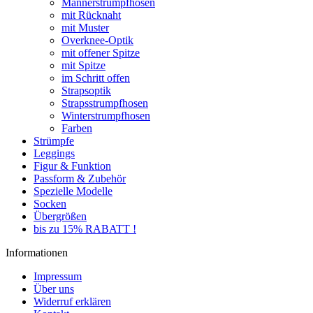
Männerstrumpfhosen
mit Rücknaht
mit Muster
Overknee-Optik
mit offener Spitze
mit Spitze
im Schritt offen
Strapsoptik
Strapsstrumpfhosen
Winterstrumpfhosen
Farben
Strümpfe
Leggings
Figur & Funktion
Passform & Zubehör
Spezielle Modelle
Socken
Übergrößen
bis zu 15% RABATT !
Informationen
Impressum
Über uns
Widerruf erklären