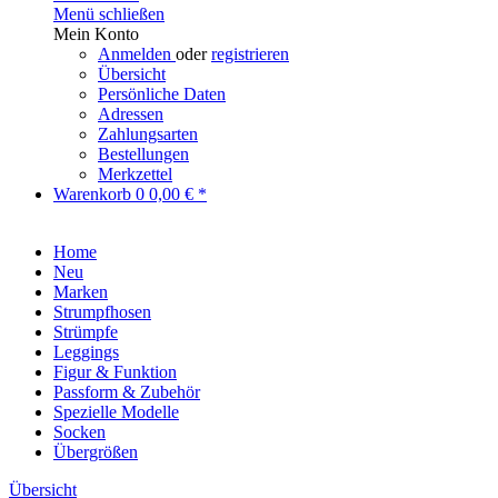
Menü schließen
Mein Konto
Anmelden
oder
registrieren
Übersicht
Persönliche Daten
Adressen
Zahlungsarten
Bestellungen
Merkzettel
Warenkorb
0
0,00 € *
Home
Neu
Marken
Strumpfhosen
Strümpfe
Leggings
Figur & Funktion
Passform & Zubehör
Spezielle Modelle
Socken
Übergrößen
Übersicht