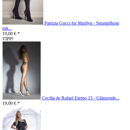
Patrizia Gucci for Marilyn - Strumpfhose
mit...
19,00 € *
TIPP!
Cecilia de Rafael Eterno 15 - Glänzende...
19,00 € *