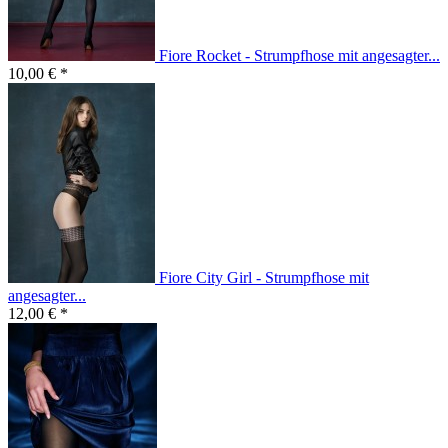
Fiore Rocket - Strumpfhose mit angesagter...
10,00 € *
Fiore City Girl - Strumpfhose mit
angesagter...
12,00 € *