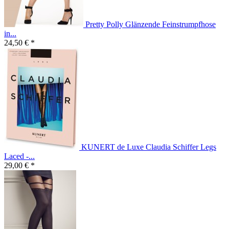
Pretty Polly Glänzende Feinstrumpfhose
in...
24,50 € *
KUNERT de Luxe Claudia Schiffer Legs
Laced -...
29,00 € *