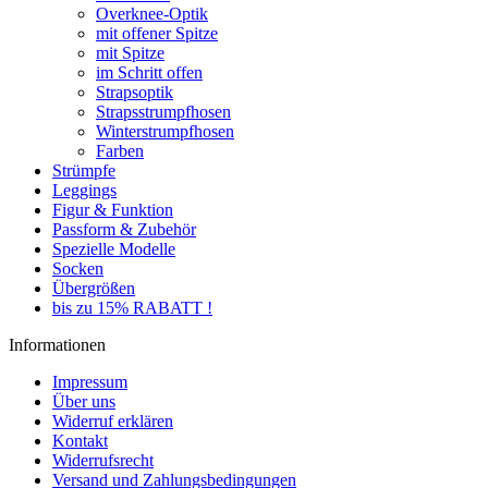
Overknee-Optik
mit offener Spitze
mit Spitze
im Schritt offen
Strapsoptik
Strapsstrumpfhosen
Winterstrumpfhosen
Farben
Strümpfe
Leggings
Figur & Funktion
Passform & Zubehör
Spezielle Modelle
Socken
Übergrößen
bis zu 15% RABATT !
Informationen
Impressum
Über uns
Widerruf erklären
Kontakt
Widerrufsrecht
Versand und Zahlungsbedingungen