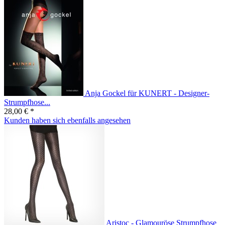
Anja Gockel für KUNERT - Designer-
Strumpfhose...
28,00 € *
Kunden haben sich ebenfalls angesehen
Aristoc - Glamouröse Strumpfhose