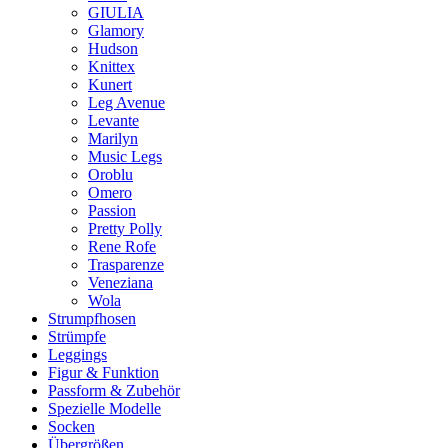
GIULIA
Glamory
Hudson
Knittex
Kunert
Leg Avenue
Levante
Marilyn
Music Legs
Oroblu
Omero
Passion
Pretty Polly
Rene Rofe
Trasparenze
Veneziana
Wola
Strumpfhosen
Strümpfe
Leggings
Figur & Funktion
Passform & Zubehör
Spezielle Modelle
Socken
Übergrößen