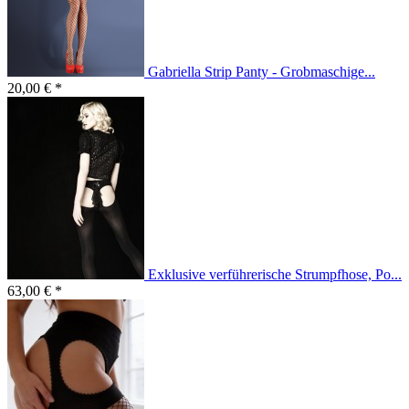
Gabriella Strip Panty - Grobmaschige...
20,00 € *
Exklusive verführerische Strumpfhose, Po...
63,00 € *