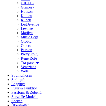
GIULIA
Glamory
Hudson
Knittex
Kunert
Leg Avenue
Levante
Marilyn
Music Legs
Oroblu
Omero
Passion
Pretty Polly
Rene Rofe
Trasparenze
Veneziana
Wola
Strumpfhosen
Strümpfe
Leggings
Figur & Funktion
Passform & Zubehör
Spezielle Modelle
Socken
Übergrößen