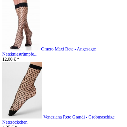
Omero Maxi Rete - Angesagte
Netzkniestrümpfe...
12,00 € *
Veneziana Rete Grandi - Grobmaschige
Netzsöckchen