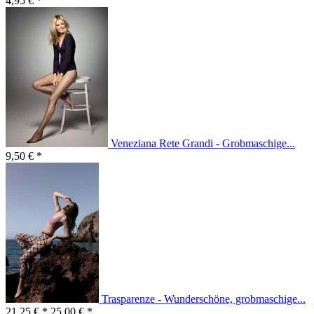
4,95 € *
Veneziana Rete Grandi - Grobmaschige...
9,50 € *
Trasparenze - Wunderschöne, grobmaschige...
21,25 € *
25,00 € *