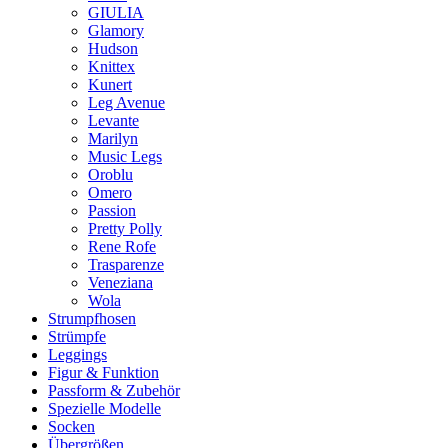
GIULIA
Glamory
Hudson
Knittex
Kunert
Leg Avenue
Levante
Marilyn
Music Legs
Oroblu
Omero
Passion
Pretty Polly
Rene Rofe
Trasparenze
Veneziana
Wola
Strumpfhosen
Strümpfe
Leggings
Figur & Funktion
Passform & Zubehör
Spezielle Modelle
Socken
Übergrößen