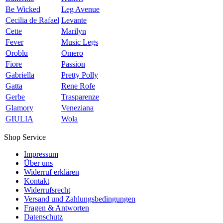
Be Wicked
Leg Avenue
Cecilia de Rafael
Levante
Cette
Marilyn
Fever
Music Legs
Oroblu
Omero
Fiore
Passion
Gabriella
Pretty Polly
Gatta
Rene Rofe
Gerbe
Trasparenze
Glamory
Veneziana
GIULIA
Wola
Shop Service
Impressum
Über uns
Widerruf erklären
Kontakt
Widerrufsrecht
Versand und Zahlungsbedingungen
Fragen & Antworten
Datenschutz