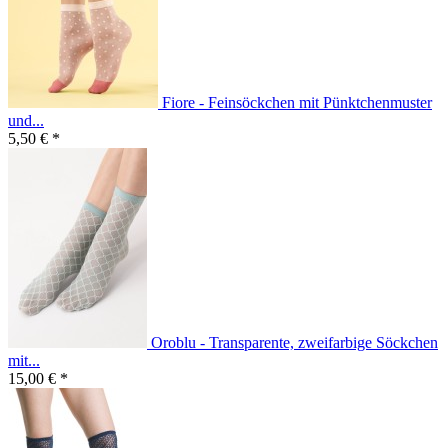
Fiore - Feinsöckchen mit Pünktchenmuster
und...
5,50 € *
Oroblu - Transparente, zweifarbige Söckchen
mit...
15,00 € *