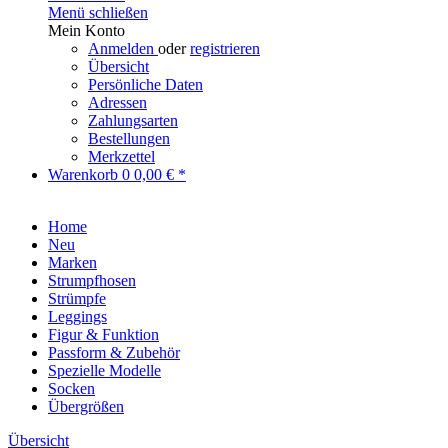
Menü schließen
Mein Konto
Anmelden
oder
registrieren
Übersicht
Persönliche Daten
Adressen
Zahlungsarten
Bestellungen
Merkzettel
Warenkorb
0
0,00 € *
Home
Neu
Marken
Strumpfhosen
Strümpfe
Leggings
Figur & Funktion
Passform & Zubehör
Spezielle Modelle
Socken
Übergrößen
Übersicht