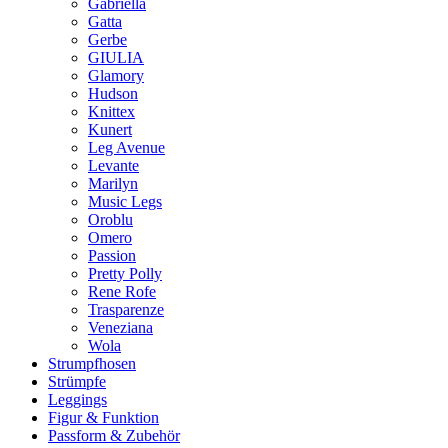
Gabriella
Gatta
Gerbe
GIULIA
Glamory
Hudson
Knittex
Kunert
Leg Avenue
Levante
Marilyn
Music Legs
Oroblu
Omero
Passion
Pretty Polly
Rene Rofe
Trasparenze
Veneziana
Wola
Strumpfhosen
Strümpfe
Leggings
Figur & Funktion
Passform & Zubehör