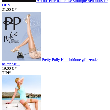
Aristoc Edle halterlose Strümpfe Sensuous 10
DEN
21,00 € *
Pretty Polly Hauchdünne glänzende
halterlose...
19,00 € *
TIPP!