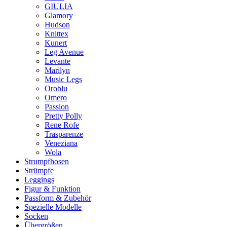
GIULIA
Glamory
Hudson
Knittex
Kunert
Leg Avenue
Levante
Marilyn
Music Legs
Oroblu
Omero
Passion
Pretty Polly
Rene Rofe
Trasparenze
Veneziana
Wola
Strumpfhosen
Strümpfe
Leggings
Figur & Funktion
Passform & Zubehör
Spezielle Modelle
Socken
Übergrößen