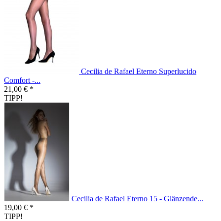
Cecilia de Rafael Eterno Superlucido
Comfort -...
21,00 € *
TIPP!
Cecilia de Rafael Eterno 15 - Glänzende...
19,00 € *
TIPP!