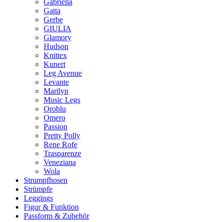
Gabriella
Gatta
Gerbe
GIULIA
Glamory
Hudson
Knittex
Kunert
Leg Avenue
Levante
Marilyn
Music Legs
Oroblu
Omero
Passion
Pretty Polly
Rene Rofe
Trasparenze
Veneziana
Wola
Strumpfhosen
Strümpfe
Leggings
Figur & Funktion
Passform & Zubehör