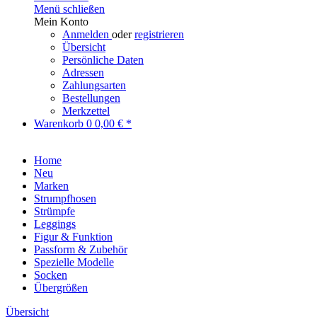
Menü schließen
Mein Konto
Anmelden
oder
registrieren
Übersicht
Persönliche Daten
Adressen
Zahlungsarten
Bestellungen
Merkzettel
Warenkorb
0
0,00 € *
Home
Neu
Marken
Strumpfhosen
Strümpfe
Leggings
Figur & Funktion
Passform & Zubehör
Spezielle Modelle
Socken
Übergrößen
Übersicht