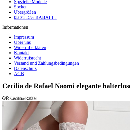
Spezielle Modelle
Socken
Übergrößen
bis zu 15% RABATT !
Informationen
Impressum
Über uns
Widerruf erklären
Kontakt
Widerrufsrecht
Versand und Zahlungsbedingungen
Datenschutz
AGB
Cecilia de Rafael Naomi elegante halterlo