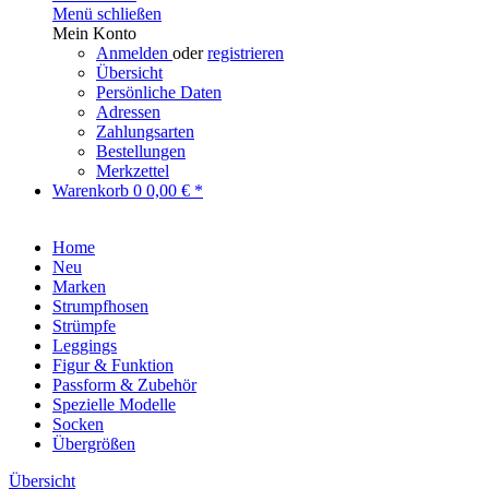
Menü schließen
Mein Konto
Anmelden
oder
registrieren
Übersicht
Persönliche Daten
Adressen
Zahlungsarten
Bestellungen
Merkzettel
Warenkorb
0
0,00 € *
Home
Neu
Marken
Strumpfhosen
Strümpfe
Leggings
Figur & Funktion
Passform & Zubehör
Spezielle Modelle
Socken
Übergrößen
Übersicht