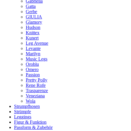
Gabriella
Gatta
Gerbe
GIULIA
Glamory
Hudson
Knittex
Kunert
Leg Avenue
Levante
Marilyn
Music Legs
Oroblu
Omero
Passion
Pretty Polly
Rene Rofe
Trasparenze
Veneziana
Wola
Strumpfhosen
Strümpfe
Leggings
Figur & Funktion
Passform & Zubehör