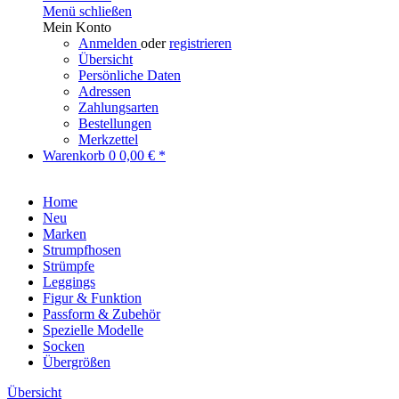
Menü schließen
Mein Konto
Anmelden
oder
registrieren
Übersicht
Persönliche Daten
Adressen
Zahlungsarten
Bestellungen
Merkzettel
Warenkorb
0
0,00 € *
Home
Neu
Marken
Strumpfhosen
Strümpfe
Leggings
Figur & Funktion
Passform & Zubehör
Spezielle Modelle
Socken
Übergrößen
Übersicht