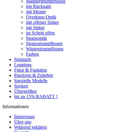
Männerstrumpfhosen
mit Rücknaht
mit Muster
Overknee-Optik
mit offener Spitze
mit Spitze
im Schritt offen
Strapsoptik
Strapsstrumpfhosen
Winterstrumpfhosen
Farben
Strümpfe
Leggings
Figur & Funktion
Passform & Zubehör
Spezielle Modelle
Socken
Übergrößen
bis zu 15% RABATT !
Informationen
Impressum
Über uns
Widerruf erklären