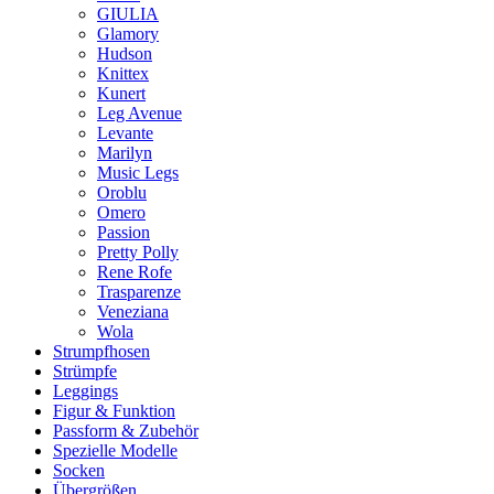
GIULIA
Glamory
Hudson
Knittex
Kunert
Leg Avenue
Levante
Marilyn
Music Legs
Oroblu
Omero
Passion
Pretty Polly
Rene Rofe
Trasparenze
Veneziana
Wola
Strumpfhosen
Strümpfe
Leggings
Figur & Funktion
Passform & Zubehör
Spezielle Modelle
Socken
Übergrößen