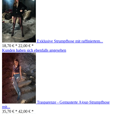
Exklusive Strumpfhose mit raffiniertem...
18,70 € *
22,00 € *
Kunden haben sich ebenfalls angesehen
Trasparenze - Gemusterte Ajour-Strumpfhose
mit...
35,70 € *
42,00 € *