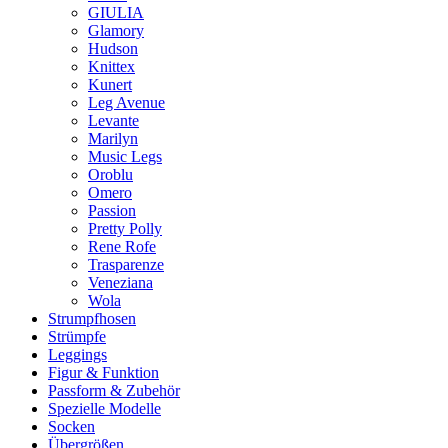
GIULIA
Glamory
Hudson
Knittex
Kunert
Leg Avenue
Levante
Marilyn
Music Legs
Oroblu
Omero
Passion
Pretty Polly
Rene Rofe
Trasparenze
Veneziana
Wola
Strumpfhosen
Strümpfe
Leggings
Figur & Funktion
Passform & Zubehör
Spezielle Modelle
Socken
Übergrößen