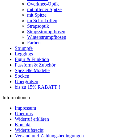
Overknee-Optik
mit offener Spitze
mit Spitze
im Schritt offen
Strapsoptik
Strapsstrumpfhosen
Winterstrumpfhosen
Farben
Strümpfe
Leggings
Figur & Funktion
Passform & Zubehör
Spezielle Modelle
Socken
Übergrößen
bis zu 15% RABATT !
Informationen
Impressum
Über uns
Widerruf erklären
Kontakt
Widerrufsrecht
Versand und Zahlungsbedingungen