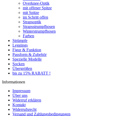
Overknee-Optik
mit offener Spitze
mit Spitze
im Schritt offen
Strapsoptik
Strapsstrumpfhosen
Winterstrumpfhosen
Farben
Strümpfe
Leggings
Figur & Funktion
Passform & Zubehör
Spezielle Modelle
Socken
Übergrößen
bis zu 15% RABATT !
Informationen
Impressum
Über uns
Widerruf erklären
Kontakt
Widerrufsrecht
Versand und Zahlungsbedingungen