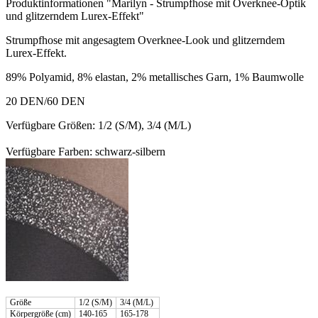
Produktinformationen "Marilyn - Strumpfhose mit Overknee-Optik
und glitzerndem Lurex-Effekt"
Strumpfhose mit angesagtem Overknee-Look und glitzerndem
Lurex-Effekt.
89% Polyamid, 8% elastan, 2% metallisches Garn, 1% Baumwolle
20 DEN/60 DEN
Verfügbare Größen: 1/2 (S/M), 3/4 (M/L)
Verfügbare Farben: schwarz-silbern
Größe
1/2 (S/M)
3/4 (M/L)
Körpergröße (cm)
140-165
165-178