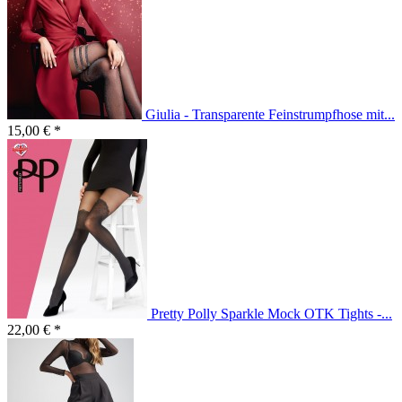
Giulia - Transparente Feinstrumpfhose mit...
15,00 € *
Pretty Polly Sparkle Mock OTK Tights -...
22,00 € *