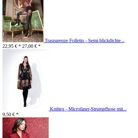
Trasparenze Folletto - Semi-blickdichte...
22,95 € *
27,00 € *
Knittex - Microfaser-Strumpfhose mit...
9,50 € *