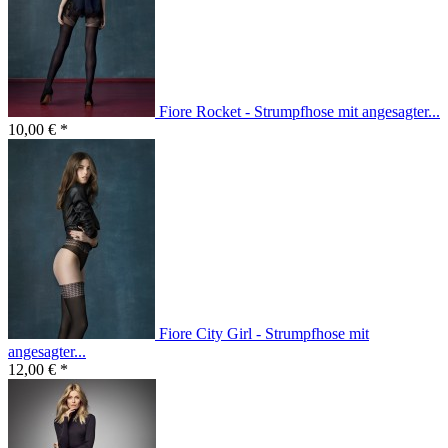
Fiore Rocket - Strumpfhose mit angesagter...
10,00 € *
Fiore City Girl - Strumpfhose mit
angesagter...
12,00 € *