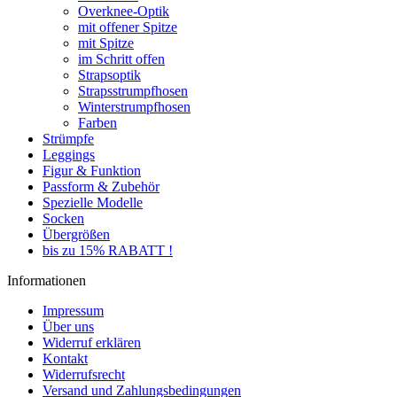
Overknee-Optik
mit offener Spitze
mit Spitze
im Schritt offen
Strapsoptik
Strapsstrumpfhosen
Winterstrumpfhosen
Farben
Strümpfe
Leggings
Figur & Funktion
Passform & Zubehör
Spezielle Modelle
Socken
Übergrößen
bis zu 15% RABATT !
Informationen
Impressum
Über uns
Widerruf erklären
Kontakt
Widerrufsrecht
Versand und Zahlungsbedingungen