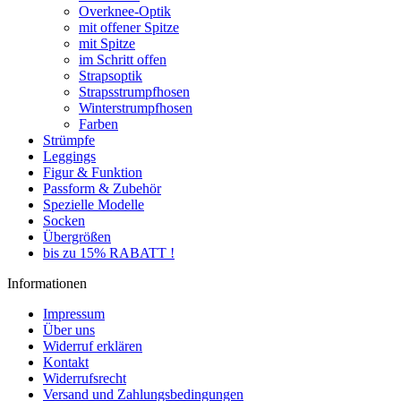
Overknee-Optik
mit offener Spitze
mit Spitze
im Schritt offen
Strapsoptik
Strapsstrumpfhosen
Winterstrumpfhosen
Farben
Strümpfe
Leggings
Figur & Funktion
Passform & Zubehör
Spezielle Modelle
Socken
Übergrößen
bis zu 15% RABATT !
Informationen
Impressum
Über uns
Widerruf erklären
Kontakt
Widerrufsrecht
Versand und Zahlungsbedingungen