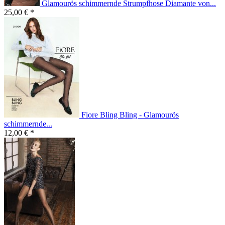
Glamourös schimmernde Strumpfhose Diamante von...
25,00 € *
Fiore Bling Bling - Glamourös
schimmernde...
12,00 € *