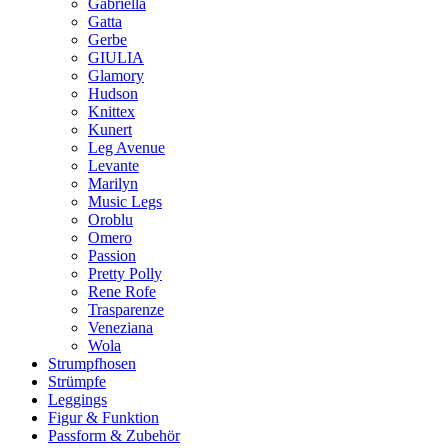
Gabriella
Gatta
Gerbe
GIULIA
Glamory
Hudson
Knittex
Kunert
Leg Avenue
Levante
Marilyn
Music Legs
Oroblu
Omero
Passion
Pretty Polly
Rene Rofe
Trasparenze
Veneziana
Wola
Strumpfhosen
Strümpfe
Leggings
Figur & Funktion
Passform & Zubehör