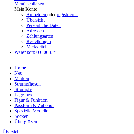
Menü schließen
Mein Konto
Anmelden
oder
registrieren
Übersicht
Persönliche Daten
Adressen
Zahlungsarten
Bestellungen
Merkzettel
Warenkorb
0
0,00 € *
Home
Neu
Marken
Strumpfhosen
Strümpfe
Leggings
Figur & Funktion
Passform & Zubehör
Spezielle Modelle
Socken
Übergrößen
Übersicht