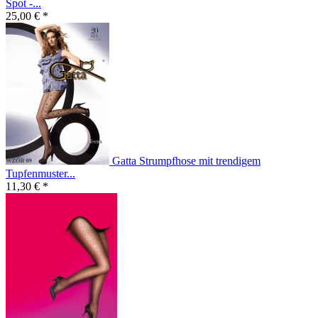
Spot -...
25,00 € *
Gatta Strumpfhose mit trendigem
Tupfenmuster...
11,30 € *