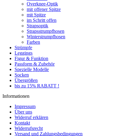
Overknee-Optik
mit offener Spitze
mit Spitze
im Schritt offen
Strapsoptik
Strapsstrumpfhosen
Winterstrumpfhosen
Farben
Strümpfe
Leggings
Figur & Funktion
Passform & Zubehör
Spezielle Modelle
Socken
Übergrößen
bis zu 15% RABATT !
Informationen
Impressum
Über uns
Widerruf erklären
Kontakt
Widerrufsrecht
Versand und Zahlungsbedingungen