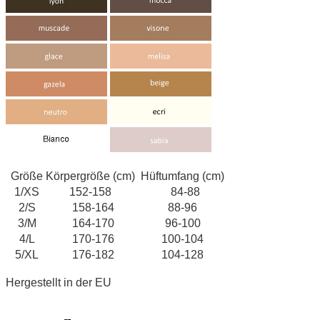
Größe
Körpergröße (cm)
Hüftumfang (cm)
1/XS
152-158
84-88
2/S
158-164
88-96
3/M
164-170
96-100
4/L
170-176
100-104
5/XL
176-182
104-128
Hergestellt in der EU