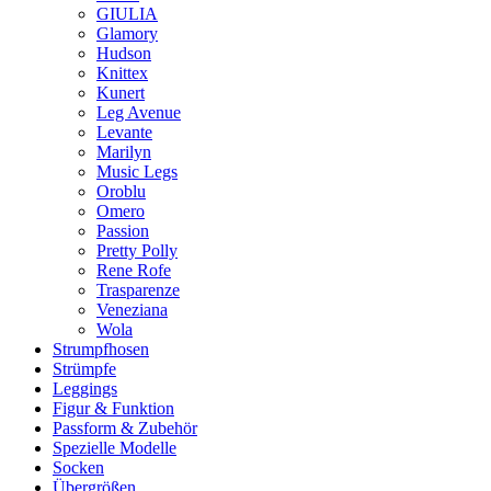
GIULIA
Glamory
Hudson
Knittex
Kunert
Leg Avenue
Levante
Marilyn
Music Legs
Oroblu
Omero
Passion
Pretty Polly
Rene Rofe
Trasparenze
Veneziana
Wola
Strumpfhosen
Strümpfe
Leggings
Figur & Funktion
Passform & Zubehör
Spezielle Modelle
Socken
Übergrößen