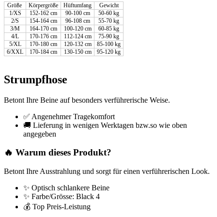
Größe
Körpergröße
Hüftumfang
Gewicht
1/XS
152-162 cm
90-100 cm
50-60 kg
2/S
154-164 cm
96-108 cm
55-70 kg
3/M
164-170 cm
100-120 cm
60-85 kg
4/L
170-176 cm
112-124 cm
75-90 kg
5/XL
170-180 cm
120-132 cm
85-100 kg
6/XXL
170-184 cm
130-150 cm
95-120 kg
Strumpfhose
Betont Ihre Beine auf besonders verführerische Weise.
✅ Angenehmer Tragekomfort
🚚 Lieferung in wenigen Werktagen bzw.so wie oben
angegeben
🔥 Warum dieses Produkt?
Betont Ihre Ausstrahlung und sorgt für einen verführerischen Look.
✨ Optisch schlankere Beine
✨ Farbe/Grösse: Black 4
💰 Top Preis-Leistung