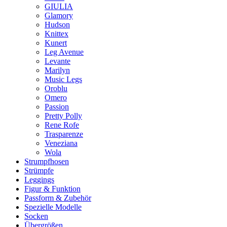
GIULIA
Glamory
Hudson
Knittex
Kunert
Leg Avenue
Levante
Marilyn
Music Legs
Oroblu
Omero
Passion
Pretty Polly
Rene Rofe
Trasparenze
Veneziana
Wola
Strumpfhosen
Strümpfe
Leggings
Figur & Funktion
Passform & Zubehör
Spezielle Modelle
Socken
Übergrößen