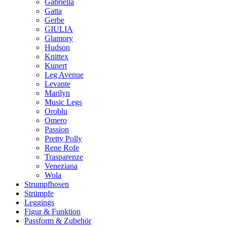
Gabriella
Gatta
Gerbe
GIULIA
Glamory
Hudson
Knittex
Kunert
Leg Avenue
Levante
Marilyn
Music Legs
Oroblu
Omero
Passion
Pretty Polly
Rene Rofe
Trasparenze
Veneziana
Wola
Strumpfhosen
Strümpfe
Leggings
Figur & Funktion
Passform & Zubehör