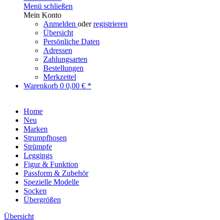
Menü schließen
Mein Konto
Anmelden
oder
registrieren
Übersicht
Persönliche Daten
Adressen
Zahlungsarten
Bestellungen
Merkzettel
Warenkorb
0
0,00 € *
Home
Neu
Marken
Strumpfhosen
Strümpfe
Leggings
Figur & Funktion
Passform & Zubehör
Spezielle Modelle
Socken
Übergrößen
Übersicht