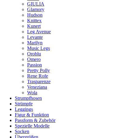
GIULIA
Glamory
Hudson
Knittex
Kunert
Leg Avenue
Levante
Marilyn
Music Legs
Oroblu
Omero
Passion
Pretty Polly
Rene Rofe
Trasparenze
Veneziana
Wola
Strumpfhosen
Strümpfe
Leggings
Figur & Funktion
Passform & Zubehör
Spezielle Modelle
Socken
Übergrößen