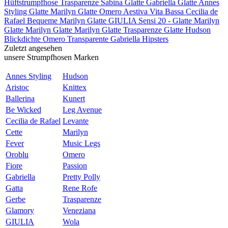
Hüftstrumpfhose
Trasparenze Sabina Glatte
Gabriella Glatte
Annes
Styling Glatte
Marilyn Glatte
Omero Aestiva Vita Bassa
Cecilia de
Rafael Bequeme
Marilyn Glatte
GIULIA Sensi 20 - Glatte
Marilyn
Glatte
Marilyn Glatte
Marilyn Glatte
Trasparenze Glatte
Hudson
Blickdichte
Omero Transparente
Gabriella Hipsters
Zuletzt angesehen
unsere Strumpfhosen Marken
Annes Styling
Hudson
Aristoc
Knittex
Ballerina
Kunert
Be Wicked
Leg Avenue
Cecilia de Rafael
Levante
Cette
Marilyn
Fever
Music Legs
Oroblu
Omero
Fiore
Passion
Gabriella
Pretty Polly
Gatta
Rene Rofe
Gerbe
Trasparenze
Glamory
Veneziana
GIULIA
Wola