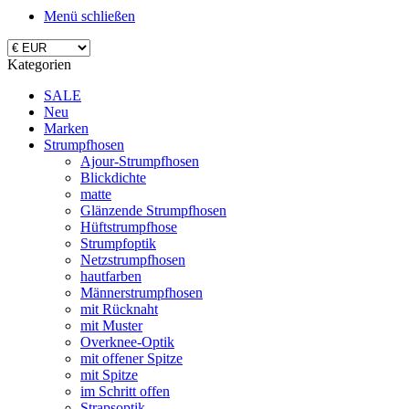
Menü schließen
Kategorien
SALE
Neu
Marken
Strumpfhosen
Ajour-Strumpfhosen
Blickdichte
matte
Glänzende Strumpfhosen
Hüftstrumpfhose
Strumpfoptik
Netzstrumpfhosen
hautfarben
Männerstrumpfhosen
mit Rücknaht
mit Muster
Overknee-Optik
mit offener Spitze
mit Spitze
im Schritt offen
Strapsoptik