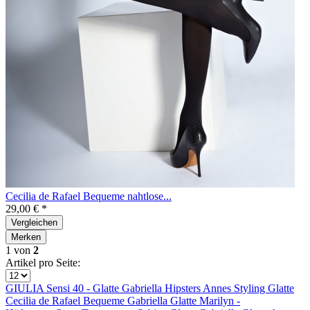
Cecilia de Rafael Bequeme nahtlose...
29,00 € *
Vergleichen
Merken
1
von
2
Artikel pro Seite:
GIULIA Sensi 40 - Glatte
Gabriella Hipsters
Annes Styling Glatte
Cecilia de Rafael Bequeme
Gabriella Glatte
Marilyn -