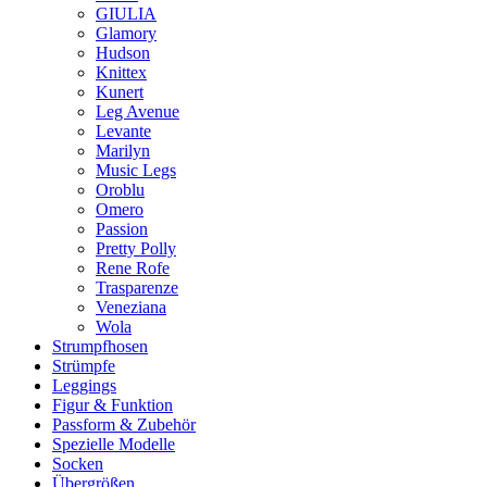
GIULIA
Glamory
Hudson
Knittex
Kunert
Leg Avenue
Levante
Marilyn
Music Legs
Oroblu
Omero
Passion
Pretty Polly
Rene Rofe
Trasparenze
Veneziana
Wola
Strumpfhosen
Strümpfe
Leggings
Figur & Funktion
Passform & Zubehör
Spezielle Modelle
Socken
Übergrößen