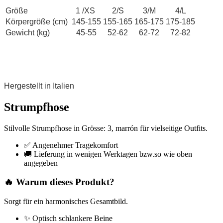
Größe
1 /XS
2/S
3/M
4/L
Körpergröße (cm)
145-155
155-165
165-175
175-185
Gewicht (kg)
45-55
52-62
62-72
72-82
Hergestellt in Italien
Strumpfhose
Stilvolle Strumpfhose in Grösse: 3, marrón für vielseitige Outfits.
✅ Angenehmer Tragekomfort
🚚 Lieferung in wenigen Werktagen bzw.so wie oben
angegeben
🔥 Warum dieses Produkt?
Sorgt für ein harmonisches Gesamtbild.
✨ Optisch schlankere Beine