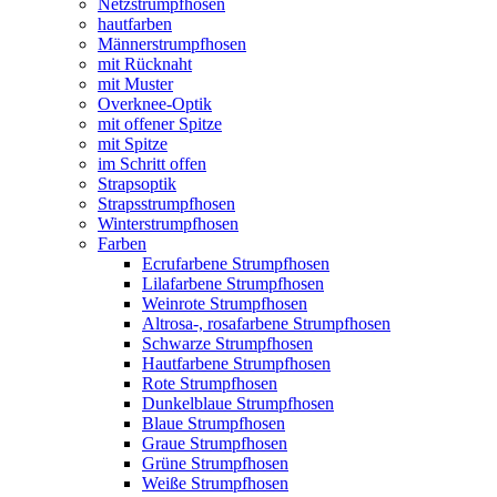
Netzstrumpfhosen
hautfarben
Männerstrumpfhosen
mit Rücknaht
mit Muster
Overknee-Optik
mit offener Spitze
mit Spitze
im Schritt offen
Strapsoptik
Strapsstrumpfhosen
Winterstrumpfhosen
Farben
Ecrufarbene Strumpfhosen
Lilafarbene Strumpfhosen
Weinrote Strumpfhosen
Altrosa-, rosafarbene Strumpfhosen
Schwarze Strumpfhosen
Hautfarbene Strumpfhosen
Rote Strumpfhosen
Dunkelblaue Strumpfhosen
Blaue Strumpfhosen
Graue Strumpfhosen
Grüne Strumpfhosen
Weiße Strumpfhosen