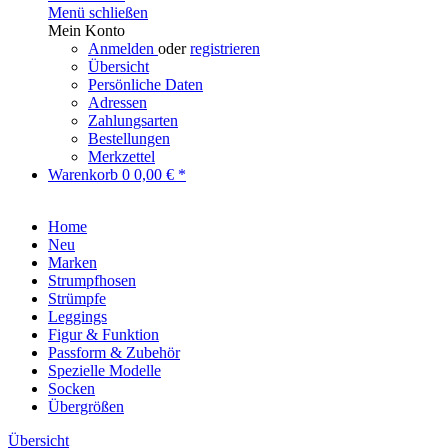
Menü schließen
Mein Konto
Anmelden
oder
registrieren
Übersicht
Persönliche Daten
Adressen
Zahlungsarten
Bestellungen
Merkzettel
Warenkorb
0
0,00 € *
Home
Neu
Marken
Strumpfhosen
Strümpfe
Leggings
Figur & Funktion
Passform & Zubehör
Spezielle Modelle
Socken
Übergrößen
Übersicht