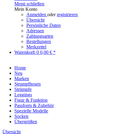
Menü schließen
Mein Konto
Anmelden
oder
registrieren
Übersicht
Persönliche Daten
Adressen
Zahlungsarten
Bestellungen
Merkzettel
Warenkorb
0
0,00 € *
Home
Neu
Marken
Strumpfhosen
Strümpfe
Leggings
Figur & Funktion
Passform & Zubehör
Spezielle Modelle
Socken
Übergrößen
Übersicht