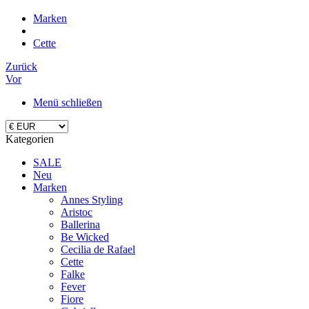
Marken
Cette
Zurück
Vor
Menü schließen
Kategorien
SALE
Neu
Marken
Annes Styling
Aristoc
Ballerina
Be Wicked
Cecilia de Rafael
Cette
Falke
Fever
Fiore