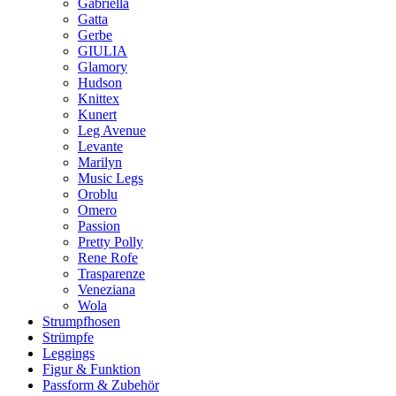
Gabriella
Gatta
Gerbe
GIULIA
Glamory
Hudson
Knittex
Kunert
Leg Avenue
Levante
Marilyn
Music Legs
Oroblu
Omero
Passion
Pretty Polly
Rene Rofe
Trasparenze
Veneziana
Wola
Strumpfhosen
Strümpfe
Leggings
Figur & Funktion
Passform & Zubehör