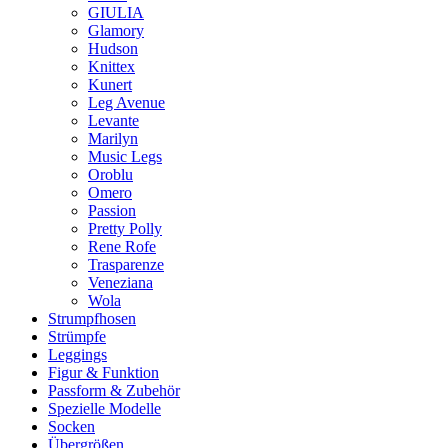
GIULIA
Glamory
Hudson
Knittex
Kunert
Leg Avenue
Levante
Marilyn
Music Legs
Oroblu
Omero
Passion
Pretty Polly
Rene Rofe
Trasparenze
Veneziana
Wola
Strumpfhosen
Strümpfe
Leggings
Figur & Funktion
Passform & Zubehör
Spezielle Modelle
Socken
Übergrößen